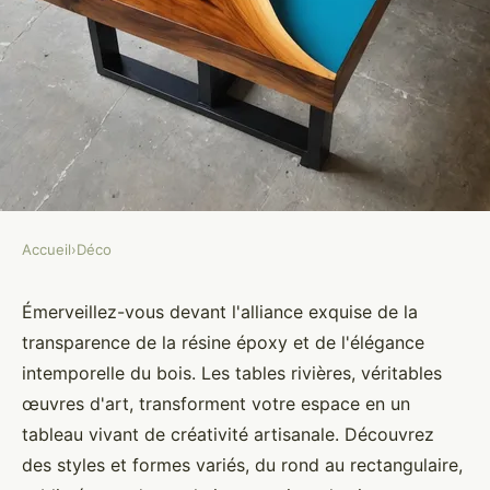
Accueil
›
Déco
DÉCO
Table résine Époxy | table rivière
Émerveillez-vous devant l'alliance exquise de la
transparence de la résine époxy et de l'élégance
: art et design exceptionnels
intemporelle du bois. Les tables rivières, véritables
œuvres d'art, transforment votre espace en un
Éva
•
19 juillet 2024
•
3 min de lecture
tableau vivant de créativité artisanale. Découvrez
des styles et formes variés, du rond au rectangulaire,