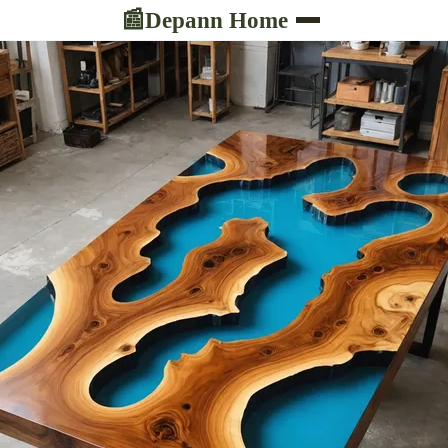
Depann Home
📰