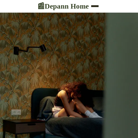
Depann Home
📰