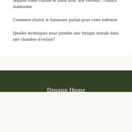
Séparer votre cuisine et salon avec une verrière : l'astuce
inattendue
Comment choisir le luminaire parfait pour votre intérieur
Quelles techniques pour peindre une fresque murale dans
une chambre d'enfant?
Depann Home
Mentions légales
Contact
© 2026 Depann Home. Tous droits réservés.