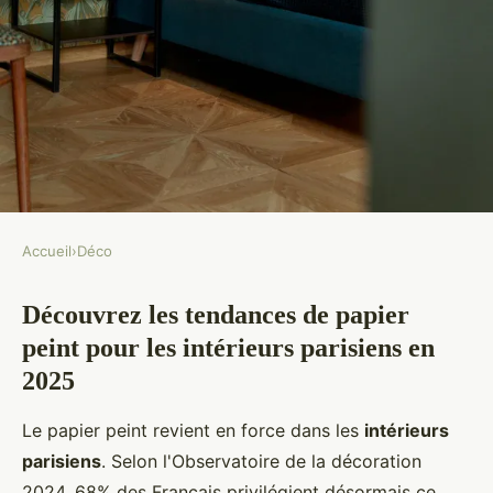
Accueil
›
Déco
DÉCO
Découvrez les tendances de papier
Découvrez le papier peint à
peint pour les intérieurs parisiens en
Paris : tendances et conseils.
2025
Éva
•
17 décembre 2025
•
7 min de lecture
Le papier peint revient en force dans les
intérieurs
parisiens
. Selon l'Observatoire de la décoration
2024, 68% des Français privilégient désormais ce