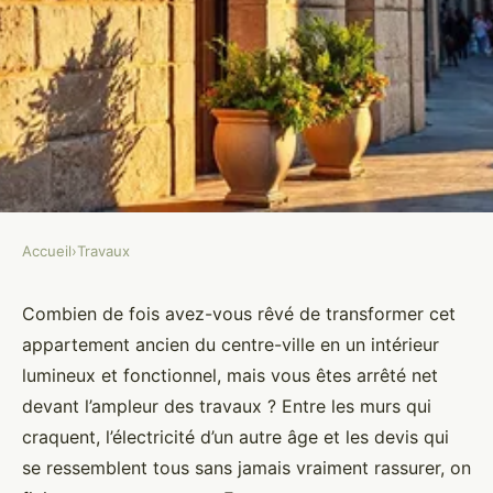
Accueil
›
Travaux
TRAVAUX
Travaux personnalisés pour une
Combien de fois avez-vous rêvé de transformer cet
appartement ancien du centre-ville en un intérieur
rénovation réussie à Montpellier
lumineux et fonctionnel, mais vous êtes arrêté net
devant l’ampleur des travaux ? Entre les murs qui
Éva
•
3 avril 2026
•
9 min de lecture
craquent, l’électricité d’un autre âge et les devis qui
se ressemblent tous sans jamais vraiment rassurer, on