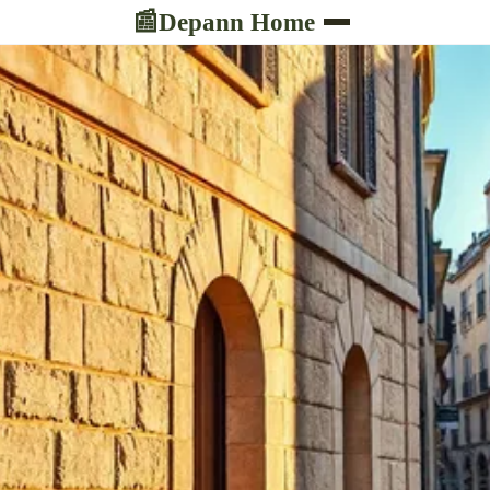
Depann Home
📰