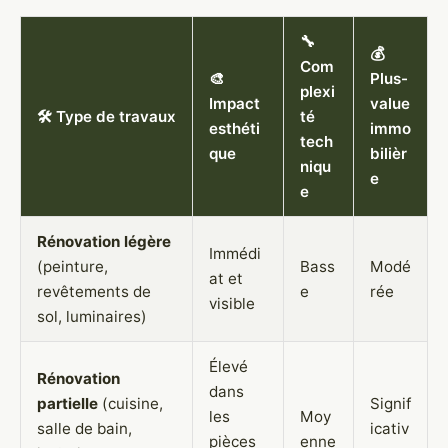
🔧
💰
Com
🎨
Plus-
plexi
Impact
value
🛠️ Type de travaux
té
esthéti
immo
tech
que
bilièr
niqu
e
e
Rénovation légère
Immédi
(peinture,
Bass
Modé
at et
revêtements de
e
rée
visible
sol, luminaires)
Élevé
Rénovation
dans
partielle
(cuisine,
Signif
les
Moy
salle de bain,
icativ
pièces
enne