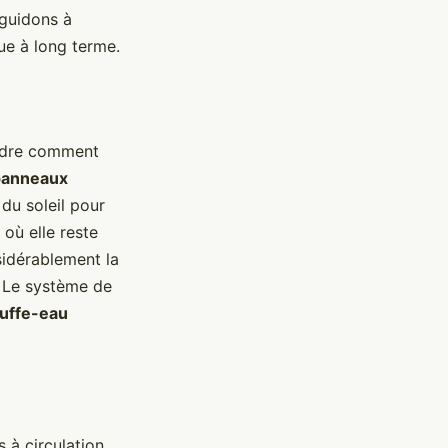
 guidons à
que à long terme.
endre comment
panneaux
 du soleil pour
où elle reste
sidérablement la
. Le système de
uffe-eau
 à circulation