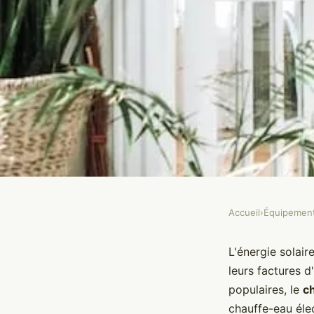
Accueil
›
Équipemen
ÉQUIPEMENT
Quels sont les critère
L'énergie solair
leurs factures d
un chauffe-eau solai
populaires, le
c
chauffe-eau élec