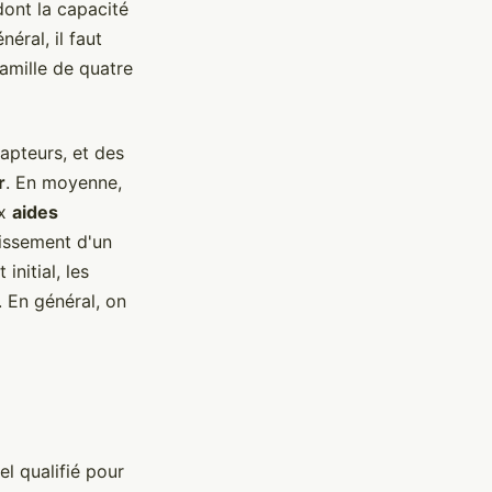
dont la capacité
éral, il faut
amille de quatre
capteurs, et des
r
. En moyenne,
ux
aides
tissement d'un
initial, les
. En général, on
el qualifié pour