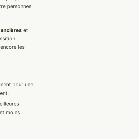
tre personnes,
nancières
et
nsition
 encore les
ennent pour une
ent.
eilleures
ent moins