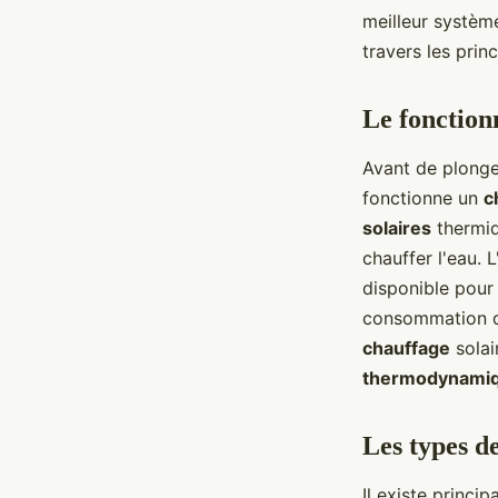
familiale ?
meilleur systèm
travers les prin
Éva
•
5 juin 2024
•
6 min de lecture
Le fonction
Avant de plonge
fonctionne un
c
solaires
thermiq
chauffer l'eau. 
disponible pour
consommation 
chauffage
solai
thermodynami
Les types d
Il existe princ