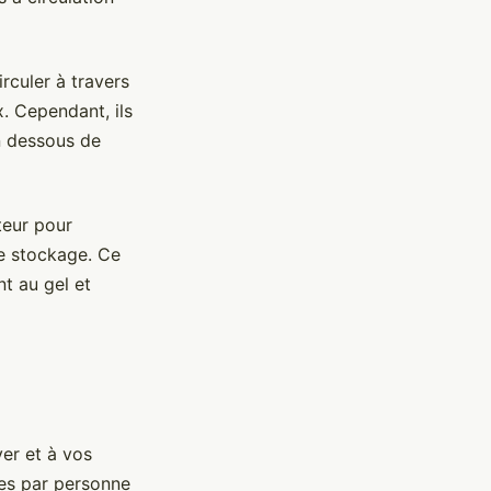
irculer à travers
. Cependant, ils
n dessous de
teur pour
de stockage. Ce
nt au gel et
yer et à vos
res par personne