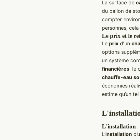
La surface de
c
du ballon de st
compter environ 
personnes, cela
Le prix et le r
Le
prix
d'un
cha
options supplé
un système comp
financières
, le
chauffe-eau sol
économies réalis
estime qu’un tel
L'installati
L'installation
L’
installation
d’