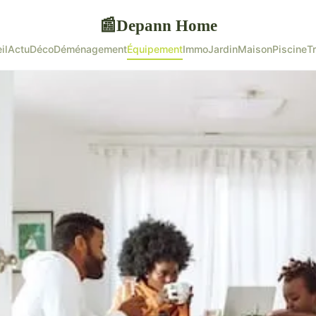
Depann Home
📰
il
Actu
Déco
Déménagement
Équipement
Immo
Jardin
Maison
Piscine
T