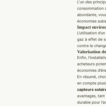
L'un des princi
consommation d’é
abondante, vous
économies substa
Impact enviro
L’utilisation d’u
gaz à effet de s
contre le chang
Valorisation d
Enfin, l’installat
acheteurs potent
économies d’éner
En résumé, choi
en compte plusie
capteurs solair
avantages, tant
durable pour l’a