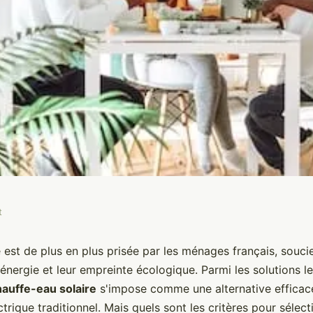
t
s pour sélectionner
e est de plus en plus prisée par les ménages français, souci
'énergie et leur empreinte écologique. Parmi les solutions le
re pour une maison
hauffe-eau solaire
s'impose comme une alternative efficace
trique traditionnel. Mais quels sont les critères pour sélect