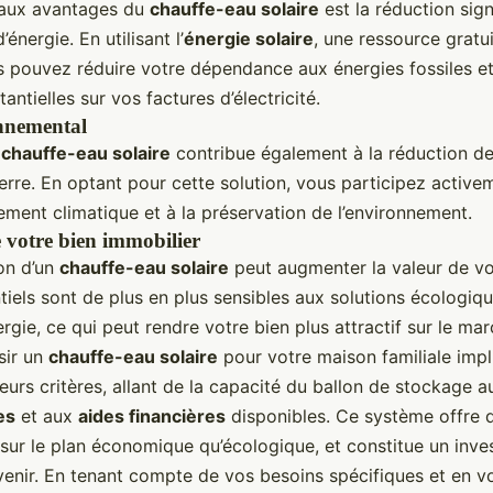
paux avantages du
chauffe-eau solaire
est la réduction sign
nergie. En utilisant l’
énergie solaire
, une ressource gratui
 pouvez réduire votre dépendance aux énergies fossiles et
ntielles sur vos factures d’électricité.
nnemental
n
chauffe-eau solaire
contribue également à la réduction d
erre. En optant pour cette solution, vous participez activem
ement climatique et à la préservation de l’environnement.
e votre bien immobilier
ion d’un
chauffe-eau solaire
peut augmenter la valeur de vo
iels sont de plus en plus sensibles aux solutions écologiq
gie, ce qui peut rendre votre bien plus attractif sur le mar
sir un
chauffe-eau solaire
pour votre maison familiale imp
urs critères, allant de la capacité du ballon de stockage 
es
et aux
aides financières
disponibles. Ce système offre
 sur le plan économique qu’écologique, et constitue un inve
venir. En tenant compte de vos besoins spécifiques et en v