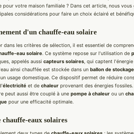
e pour votre maison familiale ? Dans cet article, nous vous
cipales considérations pour faire un choix éclairé et bénéfi
nement d'un chauffe-eau solaire
r dans les critères de sélection, il est essentiel de compr
hauffe-eau solaire
. Ce système repose sur l'utilisation de
ues, appelés aussi
capteurs solaires
, qui captent l'énergie
L'eau ainsi chauffée est stockée dans un
ballon de stockage
 un usage domestique. Ce dispositif permet de réduire con
d'
électricité
et de
chaleur
provenant des énergies fossiles
re peut aussi être couplé à une
pompe à chaleur
ou un
cha
que
pour une efficacité optimale.
e chauffe-eaux solaires
ipalement deux types de
chauffe-eaux solaires
: les systèmes