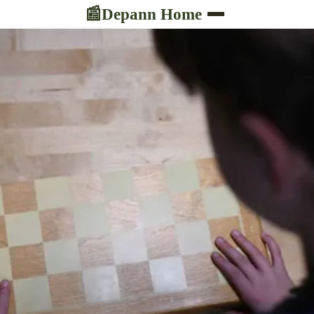
Depann Home
📰