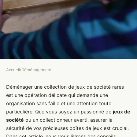
Accueil
›
Déménagement
DÉMÉNAGEMENT
Quels sont les conseils pour
Déménager une collection de jeux de société rares
est une opération délicate qui demande une
déménager une collection de
organisation sans faille et une attention toute
jeux de société rares ?
particulière. Que vous soyez un passionné de
jeux de
société
ou un collectionneur averti, assurer la
Éva
•
5 juin 2024
•
5 min de lecture
sécurité de vos précieuses boîtes de jeux est crucial.
Dans cet article, nous vous livrons des conseils