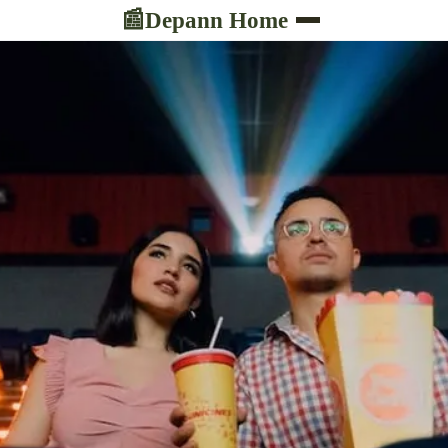
Depann Home
📰