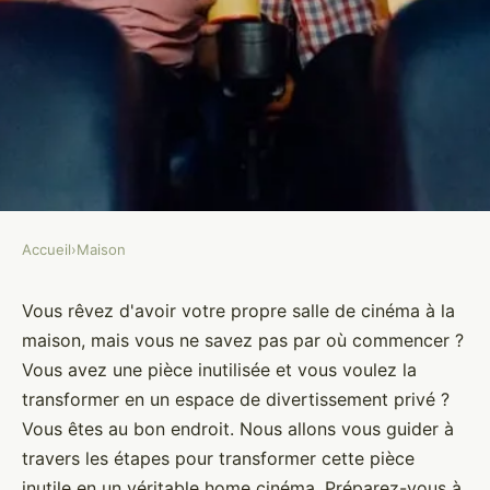
Accueil
›
Maison
MAISON
Comment transformer une pièce
Vous rêvez d'avoir votre propre salle de cinéma à la
maison, mais vous ne savez pas par où commencer ?
inutilisée en salle de cinéma
Vous avez une pièce inutilisée et vous voulez la
maison ?
transformer en un espace de divertissement privé ?
Vous êtes au bon endroit. Nous allons vous guider à
Éva
•
5 juin 2024
•
6 min de lecture
travers les étapes pour transformer cette pièce
inutile en un véritable home cinéma. Préparez-vous à