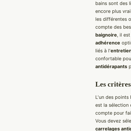
bains sont des l
senior?
encore plus vra
les différentes
Éva
•
5 juin 2024
•
6 min de lecture
compte des bes
baignoire
, il e
adhérence
optim
liés à l'
entretie
confortable pou
antidérapants
p
Les critère
L'un des points
est la sélection
compte pour fai
Vous devez sélec
carrelages ant