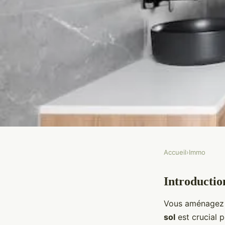
Accueil
›
Immo
IMMO
Introductio
Comment choisir un r
Vous aménagez o
antidérapant pour une
sol
est crucial p