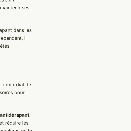
 maintenir ses
rapant dans les
Cependant, il
iétés
c primordial de
soires pour
antidérapant
.
t réduire les
acrylique ou le