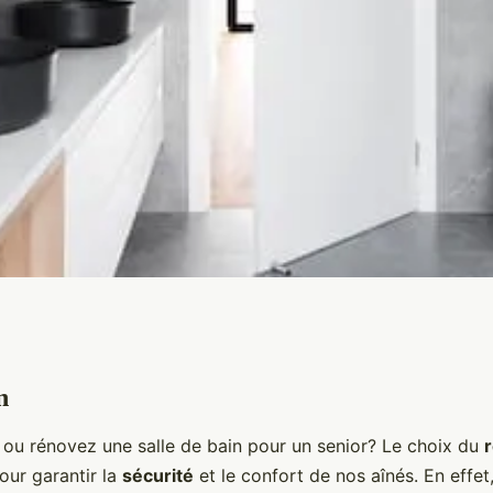
n
evêtement de sol
u rénovez une salle de bain pour un senior? Le choix du
 salle de bain
our garantir la
sécurité
et le confort de nos aînés. En effet,