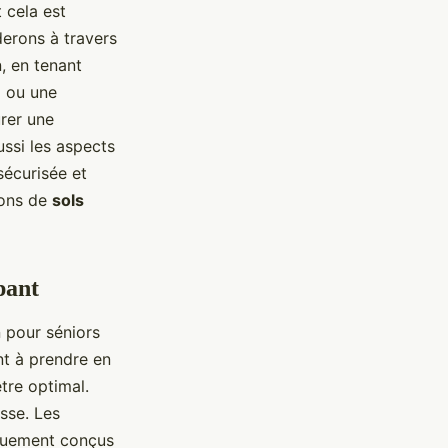
 cela est
derons à travers
n, en tenant
e
ou une
urer une
ssi les aspects
sécurisée et
ions de
sols
pant
 pour séniors
ont à prendre en
tre optimal.
sse. Les
iquement conçus