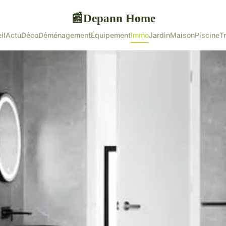
Depann Home
📰
il
Actu
Déco
Déménagement
Équipement
Immo
Jardin
Maison
Piscine
T