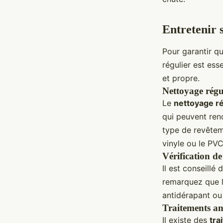
Entretenir 
Pour garantir q
régulier est ess
et propre.
Nettoyage régu
Le
nettoyage ré
qui peuvent rend
type de revêteme
vinyle ou le PV
Vérification de
Il est conseillé 
remarquez que le
antidérapant ou
Traitements an
Il existe des
tra