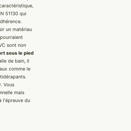
caractéristique,
IN 51130 qui
'adhérence.
isir un matériau
 pourraient
PVC sont non
rt sous le pied
le de bain, il
riaux comme le
tidérapants.
r. Vous
nnelle mais
à l'épreuve du