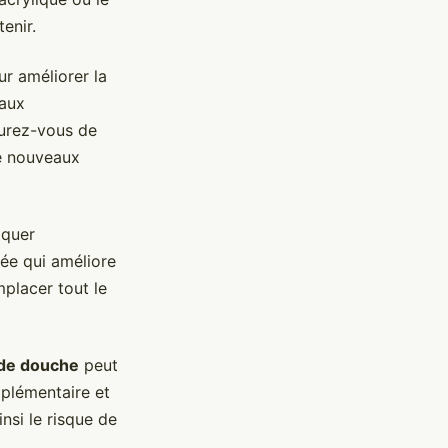
enir.
ur améliorer la
iaux
surez-vous de
de nouveaux
iquer
rée qui améliore
mplacer tout le
 de douche
peut
pplémentaire et
nsi le risque de