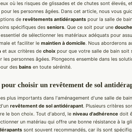
ieux où les risques de glissades et de chutes sont élevés, et
i pour les personnes âgées. Dans cet article, nous vous gui
 options de
revêtements antidérapants
pour la salle de bai
oins spécifiques des
seniors
. Que ce soit pour une
douch
st essentiel de sélectionner les matériaux adéquats pour ass
ale et faciliter le
maintien à domicile
. Nous aborderons au
n
et aux critères de
choix
pour que votre salle de bain soit 
r les personnes âgées. Plongeons ensemble dans les solut
our des
bains
en toute sérénité.
s pour choisir un revêtement de sol antidéra
 les plus importants dans l'aménagement d'une salle de bain
 d'un
revêtement de sol antidérapant
. Plusieurs critères s
re le bon choix. Tout d'abord, le
niveau d'adhérence
doit ê
tionner un matériau qui offre une bonne résistance à la gli
idérapants
sont souvent recommandés, car ils sont spécif