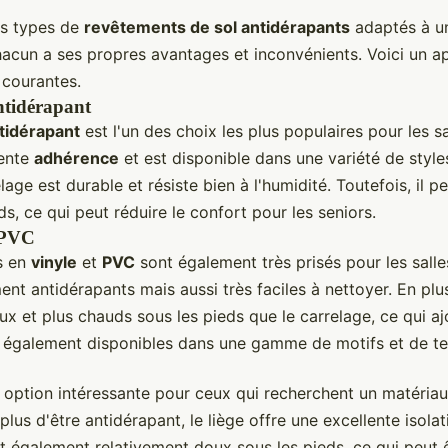
urs types de
revêtements de sol antidérapants
adaptés à un
hacun a ses propres avantages et inconvénients. Voici un a
 courantes.
ntidérapant
tidérapant
est l'un des choix les plus populaires pour les sal
lente
adhérence
et est disponible dans une variété de style
lage est durable et résiste bien à l'humidité. Toutefois, il pe
ds, ce qui peut réduire le confort pour les seniors.
e PVC
s en
vinyle
et
PVC
sont également très prisés pour les salles
nt antidérapants mais aussi très faciles à nettoyer. En plus
x et plus chauds sous les pieds que le carrelage, ce qui aj
nt également disponibles dans une gamme de motifs et de te
 option intéressante pour ceux qui recherchent un matériau 
plus d'être antidérapant, le liège offre une excellente isola
st également relativement doux sous les pieds, ce qui peut 