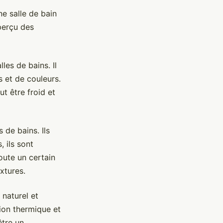
e salle de bain
perçu des
les de bains. Il
s et de couleurs.
ut être froid et
 de bains. Ils
, ils sont
oute un certain
xtures.
naturel et
tion thermique et
être un