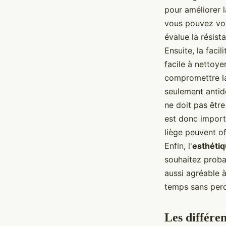
pour améliorer l
vous pouvez vou
évalue la résist
Ensuite, la facili
facile à nettoye
compromettre la
seulement antid
ne doit pas être
est donc import
liège peuvent of
Enfin, l'
esthéti
souhaitez proba
aussi agréable 
temps sans perd
Les différe