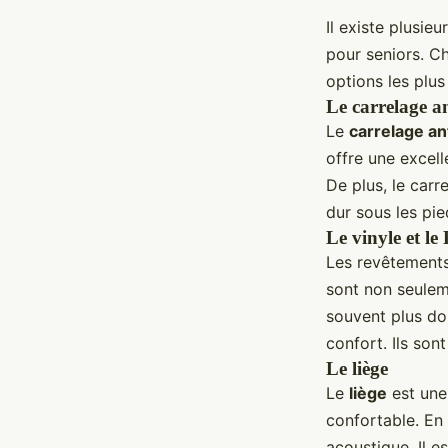
Il existe plusie
pour seniors. C
options les plus
Le carrelage a
Le
carrelage an
offre une excel
De plus, le carre
dur sous les pie
Le vinyle et l
Les revêtement
sont non seuleme
souvent plus dou
confort. Ils so
Le liège
Le
liège
est une
confortable. En 
acoustique. Il e